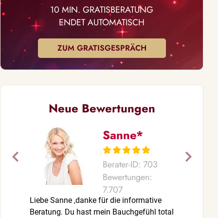
10 MIN. GRATISBERATUNG
ENDET AUTOMATISCH
ZUM GRATISGESPRÄCH
Neue Bewertungen
Sanne*
Berater-ID: 703
Bewertungen:
7.707
Liebe Sanne ,danke für die informative
Ganz herzlic
Beratung. Du hast mein Bauchgefühl total
„Gebetsschwe