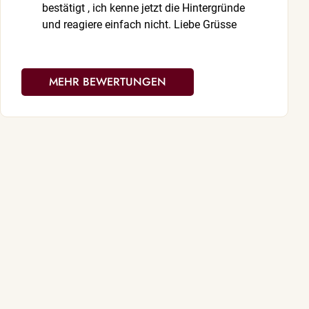
bestätigt , ich kenne jetzt die Hintergründe
empathische 
und reagiere einfach nicht. Liebe Grüsse
offenen Wort
richtig. Fühl
MEHR BEWERTUNGEN