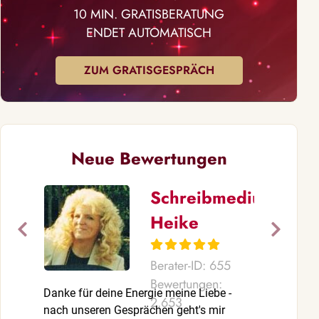
10 MIN. GRATISBERATUNG
ENDET AUTOMATISCH
ZUM GRATISGESPRÄCH
Neue Bewertungen
Schreibmedium
Heike
Berater-ID: 655
Bewertungen:
Danke für deine Energie meine Liebe -
Eine besonde
2.653
nach unseren Gesprächen geht's mir
treffend und