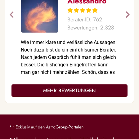
Alessandro
Berater-ID: 762
Bewertungen: 2.328
Wie immer klare und verlässliche Aussagen!
Herzliche
Noch dazu bist du ein einfühlsamer Berater.
verlässli
Nach jedem Gespräch fühlt man sich gleich
hörst ged
besser. Die bisherigen Eingetroffen kann
positiven
man gar nicht mehr zählen. Schön, dass es
Vertrauen
dich gibt!
wertvoll 
in heraus
MEHR BEWERTUNGEN
** Exklusiv auf den AstroGroup-Portalen