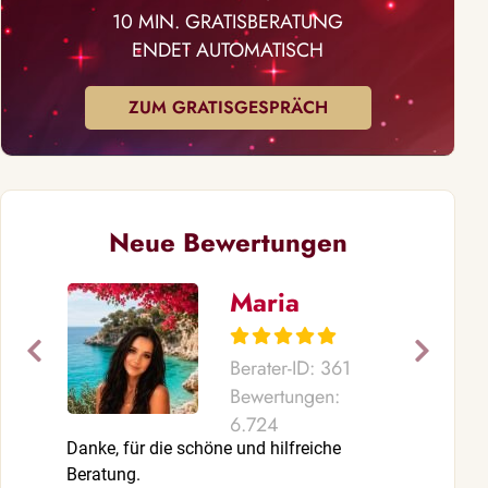
10 MIN. GRATISBERATUNG
ENDET AUTOMATISCH
ZUM GRATISGESPRÄCH
Neue Bewertungen
Maria
Berater-ID: 361
Bewertungen:
6.724
Danke, für die schöne und hilfreiche
Ich liebe es 
Beratung.
❤️, immer gu