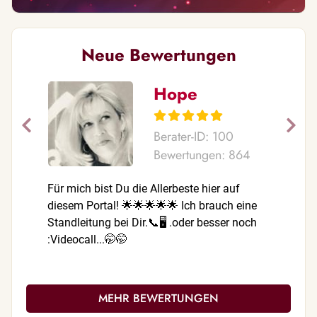
Neue Bewertungen
Hope
Berater-ID: 100
Bewertungen: 864
Für mich bist Du die Allerbeste hier auf
Liebe Els
diesem Portal! 🌟🌟🌟🌟🌟 Ich brauch eine
ins Detai
Standleitung bei Dir.📞🖥 .oder besser noch
ehrlich! 
:Videocall...🤭🤭
ist! Das 
haben wir
Hand,abe
uns erträ
MEHR BEWERTUNGEN
😘😘