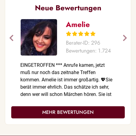
Neue Bewertungen
Amelie
Berater-ID: 296
Bewertungen: 1.724
EINGETROFFEN *** Anrufe kamen, jetzt
Für mich 
muß nur noch das zeitnahe Treffen
diesem Po
kommen. Amelie ist immer großartig. 💖Sie
Standleit
berät immer ehrlich. Das schätze ich sehr,
:Videocall
denn wer will schon Märchen hören. Sie ist
die Beste.🌷 Ich fühle mich rundum wohl bei
ihr und es trifft ein was Sie sagt. Danke 🍀🍀
MEHR BEWERTUNGEN
🍀🍀🍀