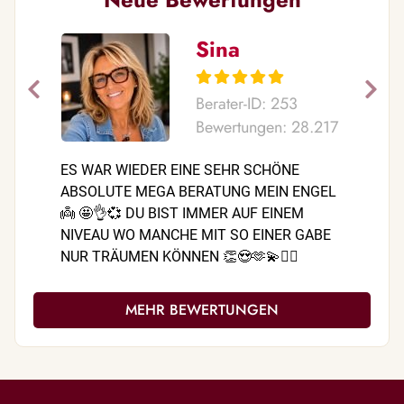
Sina
Berater-ID: 253
Bewertungen: 28.217
ES WAR WIEDER EINE SEHR SCHÖNE
Liebste G
ABSOLUTE MEGA BERATUNG MEIN ENGEL
durchgeg
👼 🤩👌💞 DU BIST IMMER AUF EINEM
Telefonat
NIVEAU WO MANCHE MIT SO EINER GABE
nicht im
NUR TRÄUMEN KÖNNEN 👏😍🫶💫❤️‍🔥
wachsen…
DANKE FÜR ALLES SCHÖN DAS ES DICH
leben, da
GIBT 🥰🌹❤️🙌 HAB DICH GANZ GANZ DOLL
umarmt u
MEHR BEWERTUNGEN
LIEB 😘💋💞