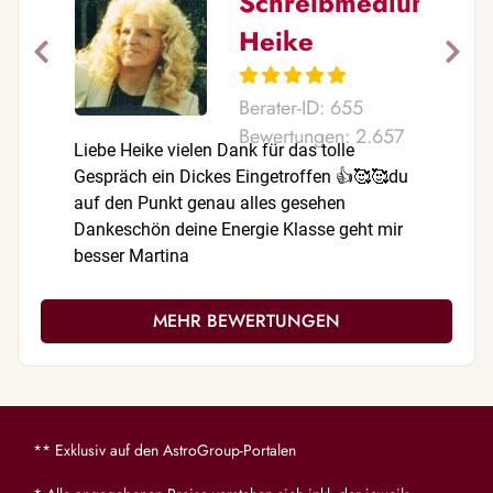
Schreibmedium
Heike
Berater-ID: 655
Bewertungen: 2.657
Liebe Heike vielen Dank für das tolle
Ganz herz
Gespräch ein Dickes Eingetroffen 👍🥰🥰du
Unterstüt
auf den Punkt genau alles gesehen
Dankeschön deine Energie Klasse geht mir
besser Martina
MEHR BEWERTUNGEN
** Exklusiv auf den AstroGroup-Portalen