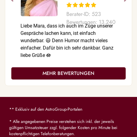
Berater-ID: 523
Bewertungen: 13.240
Liebe Mara, dass ich auch im Zuge unserer
Wie immer
Gespräche lachen kann, ist einfach
Noch dazu
wunderbar. 😃 Denn Humor macht vieles
Nach jed
einfacher. Dafür bin ich sehr dankbar. Ganz
besser. D
liebe Grüße 🪷
man gar n
dich gibt!
MEHR BEWERTUNGEN
** Exklusiv auf den AstroGroup-Portalen
* Alle angegebenen Preise verstehen sich inkl. der jeweils
gültigen Umsatzsteuer zzgl. folgender Kosten pro Minute bei
kostenpflichtigen Telefonberatungen.