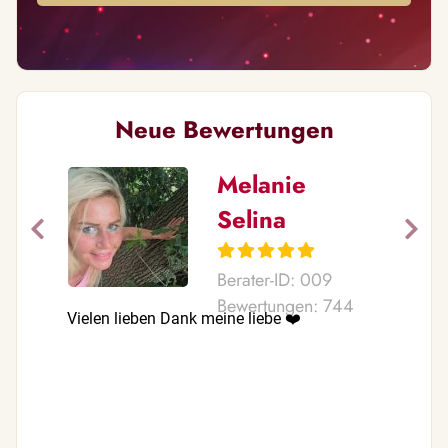
Neue Bewertungen
Melanie
Selina
Berater-ID: 009
Bewertungen: 744
Vielen lieben Dank meine liebe ❤️
Zack eing
nah , am