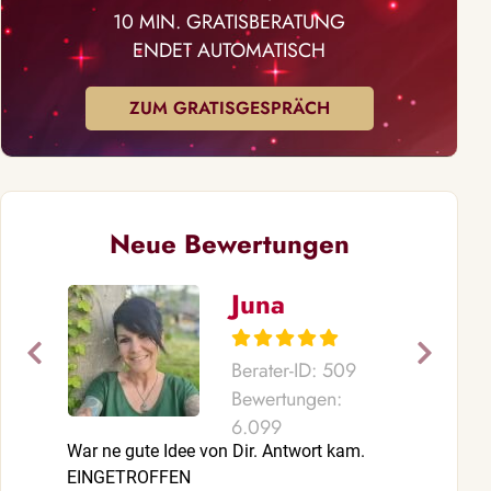
10 MIN. GRATISBERATUNG
ENDET AUTOMATISCH
ZUM GRATISGESPRÄCH
Neue Bewertungen
Juna
Berater-ID: 509
Bewertungen:
6.099
War ne gute Idee von Dir. Antwort kam.
Danke für un
EINGETROFFEN
hat so sehr 