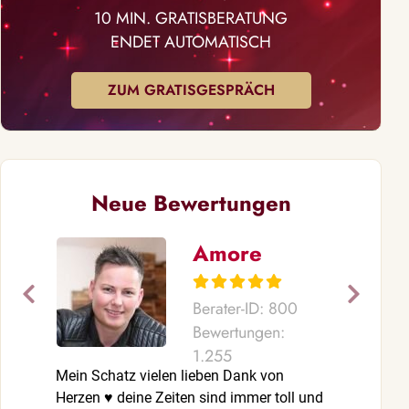
10 MIN. GRATISBERATUNG
ENDET AUTOMATISCH
ZUM GRATISGESPRÄCH
Neue Bewertungen
Amore
Berater-ID: 800
Bewertungen:
1.255
Mein Schatz vielen lieben Dank von
Vielen liebe
Herzen ♥️ deine Zeiten sind immer toll und
ein eingetrof