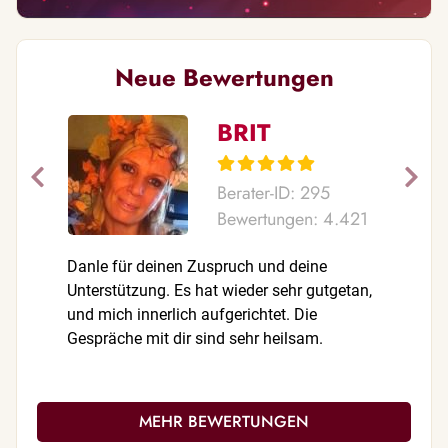
Neue Bewertungen
BRIT
Berater-ID: 295
Bewertungen: 4.421
Danle für deinen Zuspruch und deine
WOW....wa
Unterstützung. Es hat wieder sehr gutgetan,
liebensw
und mich innerlich aufgerichtet. Die
aufschlus
Gespräche mit dir sind sehr heilsam.
, deine A
Phänomen
WOW - Eff
Empfehlun
MEHR BEWERTUNGEN
nächstes 