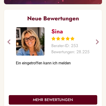
Neue Bewertungen
Sina
Berater-ID: 253
Bewertungen: 28.225
Ein eingetroffen kann ich melden
Unglaubli
nichts ble
liebevoll.
ich freu 
MEHR BEWERTUNGEN