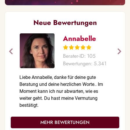
Neue Bewertungen
Annabelle
Berater-ID: 105
Bewertungen: 5.341
Liebe Annabelle, danke für deine gute
Mein Anke
Beratung und deine herzlichen Worte.. Im
wenns mal
Moment kann ich nur abwarten, wie es
Mut.. so
weiter geht. Du hast meine Vermutung
von dir! 
bestätigt.
Gespräch 
soviel Ei
toll.
MEHR BEWERTUNGEN