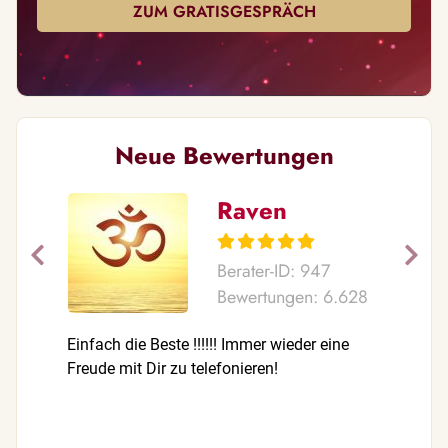
ZUM GRATISGESPRÄCH
Neue Bewertungen
Raven
Berater-ID: 947
Bewertungen: 6.628
Einfach die Beste !!!!!! Immer wieder eine
Wer mal n
Freude mit Dir zu telefonieren!
eine super
herzlich.