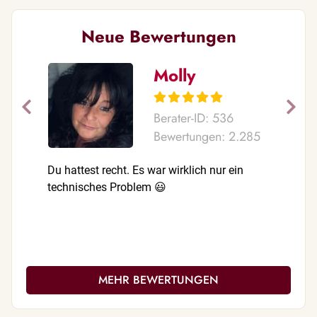
Neue Bewertungen
Molly
Berater-ID: 536
Bewertungen: 2.285
Du hattest recht. Es war wirklich nur ein
Liebe Sus
technisches Problem 😃
besonder
die Bestä
dazugehö
glücklich
durch Dic
wundervol
MEHR BEWERTUNGEN