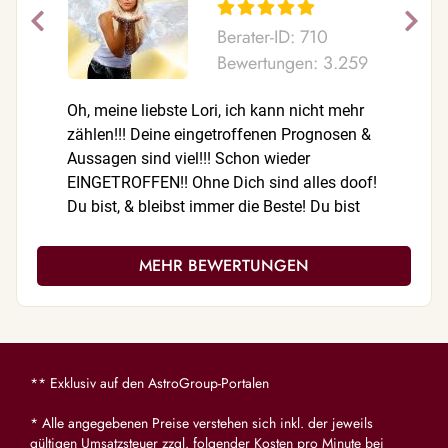
Berater-ID: 710
Bewertungen: 3.259
Oh, meine liebste Lori, ich kann nicht mehr
Und wiede
zählen!!! Deine eingetroffenen Prognosen &
gestern 
Aussagen sind viel!!! Schon wieder
EINGETROFFEN!! Ohne Dich sind alles doof!
Du bist, & bleibst immer die Beste! Du bist
sehr empfehlenswert! Danke für alles,..
Danke für Deine Empathie, Deine feinfühlige
MEHR BEWERTUNGEN
Art & Deine Geduld! Bei den anderen Dingen
glaube ich fest an Deine Karten & versuche
cool zu bleiben! Ohne Dich wäre dieses
Portal nicht das selbe! Alles Gute alles Liebe
und dicke Umarmung 🤗 Hdl❤️
** Exklusiv auf den AstroGroup-Portalen
* Alle angegebenen Preise verstehen sich inkl. der jeweils
gültigen Umsatzsteuer zzgl. folgender Kosten pro Minute bei