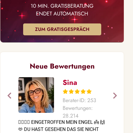
10 MIN. GRATISBERATUNG
ENDET AUTOMATISCH
ZUM GRATISGESPRÄCH
Neue Bewertungen
Sina
Berater-ID: 253
Bewertungen:
28.214
❤️‍🔥💞🌹 EINGETROFFEN MEIN ENGEL 👼 🙌
Liebe Etu, du
🫶 DU HAST GESEHEN DAS SIE NICHT
liebenswerte