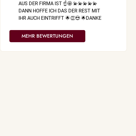
AUS DER FIRMA IST ☝️🤩 💫💫💫💫💫
das so sehr,
DANN HOFFE ICH DAS DER REST MIT
bist. Bleib w
IHR AUCH EINTRIFFT 🌟👏😍 🌟DANKE
ganz viel Kra
DANKE FÜR DEINE GROSSE HILFE 🙏🙋🏻‍♂️
🥰🥰🥰🥰🥰
🥰 HAB DICH GANZ DOLLE LIEB
MEHR BEWERTUNGEN