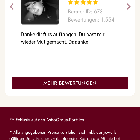
Berater-ID: 673
Bewertungen: 1.554
Danke dir fürs auffangen. Du hast mir
Auf dich 
wieder Mut gemacht. Daaanke
MEHR BEWERTUNGEN
** Exklusiv auf den AstroGroup-Portalen
* Alle angegebenen Preise verstehen sich inkl. der jeweils
gültigen Umsatzsteuer zzgl. folgender Kosten pro Minute bei