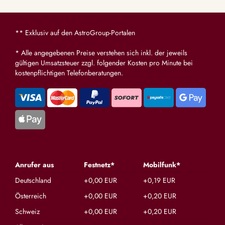
zu welchen Thema! Bist die beste Beraterin
cool zu b
die es gibt!! Bin froh dich zu kennen! Dazu
Portal ni
auch immer EINGETROFFEN!! Hdl ❤️❤️
und dick
** Exklusiv auf den AstroGroup-Portalen
* Alle angegebenen Preise verstehen sich inkl. der jeweils
gültigen Umsatzsteuer zzgl. folgender Kosten pro Minute bei
kostenpflichtigen Telefonberatungen.
Anrufer aus
Festnetz*
Mobilfunk*
Deutschland
+0,00 EUR
+0,19 EUR
Österreich
+0,00 EUR
+0,20 EUR
Schweiz
+0,00 EUR
+0,20 EUR