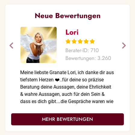
Neue Bewertungen
Lori
Berater-ID: 710
Bewertungen: 3.260
Meine liebste Granate Lori, ich danke dir aus
Oh, meine
tiefstem Herzen ❤️..für deine so präzise
zählen!!!
Beratung deine Aussagen, deine Ehrlichkeit
Aussagen 
& wahre Aussagen, auch für dein Sein &
EINGETRO
dass es dich gibt.…die Gespräche waren wie
Du bist, 
immer treffsicher, stimmig, klar & ehrlich.❤️
sehr empf
Deine 1A Beratungen geben mir immer
Danke für
MEHR BEWERTUNGEN
wieder die Klarheit wie es weitergeht. Du
Art & Dei
hilfst mir immer wenn ich Angst habe! Egal
glaube ic