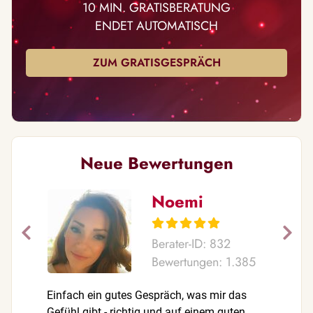
10 MIN. GRATISBERATUNG
ENDET AUTOMATISCH
ZUM GRATISGESPRÄCH
Neue Bewertungen
Noemi
Berater-ID: 832
Bewertungen: 1.385
Einfach ein gutes Gespräch, was mir das
Du beglei
Gefühl gibt - richtig und auf einem guten
bringst m