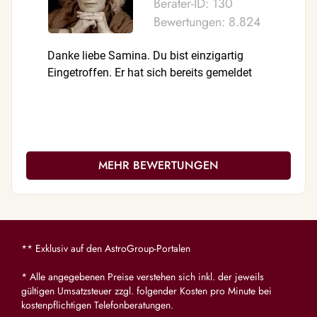
Berater-ID: 130
Bewertungen: 8.824
Danke liebe Samina. Du bist einzigartig
Danke dir.
Eingetroffen. Er hat sich bereits gemeldet
MEHR BEWERTUNGEN
** Exklusiv auf den AstroGroup-Portalen
* Alle angegebenen Preise verstehen sich inkl. der jeweils
gültigen Umsatzsteuer zzgl. folgender Kosten pro Minute bei
kostenpflichtigen Telefonberatungen.