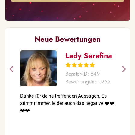
Neue Bewertungen
Lady Serafina
Berater-ID: 849
Bewertungen: 1.265
Danke für deine treffenden Aussagen. Es
Ich bin i
stimmt immer, leider auch das negative ❤️❤️
Aussagen 
❤️❤️
auch das 
meiner S