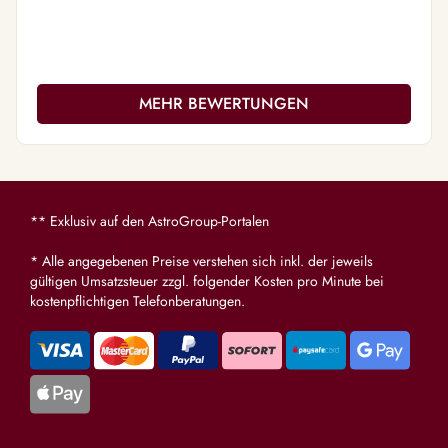
Thema an
sehr viel
gibts man
Am liebs
MEHR BEWERTUNGEN
dir telefo
** Exklusiv auf den AstroGroup-Portalen
* Alle angegebenen Preise verstehen sich inkl. der jeweils
gültigen Umsatzsteuer zzgl. folgender Kosten pro Minute bei
kostenpflichtigen Telefonberatungen.