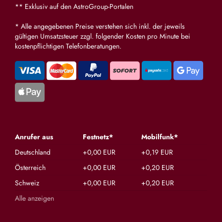
auch immer EINGETROFFEN!! Hdl ❤️❤️
und dick
** Exklusiv auf den AstroGroup-Portalen
* Alle angegebenen Preise verstehen sich inkl. der jeweils
gültigen Umsatzsteuer zzgl. folgender Kosten pro Minute bei
kostenpflichtigen Telefonberatungen.
Anrufer aus
Festnetz*
Mobilfunk*
Deutschland
+0,00 EUR
+0,19 EUR
Österreich
+0,00 EUR
+0,20 EUR
Schweiz
+0,00 EUR
+0,20 EUR
Alle anzeigen