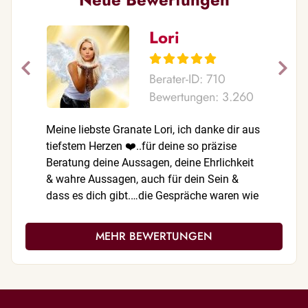
Lori
Berater-ID: 710
Bewertungen: 3.260
Meine liebste Granate Lori, ich danke dir aus
Oh, meine
tiefstem Herzen ❤️..für deine so präzise
zählen!!!
Beratung deine Aussagen, deine Ehrlichkeit
Aussagen 
& wahre Aussagen, auch für dein Sein &
EINGETRO
dass es dich gibt.…die Gespräche waren wie
Du bist, 
immer treffsicher, stimmig, klar & ehrlich.❤️
sehr empf
Deine 1A Beratungen geben mir immer
Danke für
MEHR BEWERTUNGEN
wieder die Klarheit wie es weitergeht. Du
Art & Dei
hilfst mir immer wenn ich Angst habe! Egal
glaube ic
zu welchen Thema! Bist die beste Beraterin
cool zu b
die es gibt!! Bin froh dich zu kennen! Dazu
Portal ni