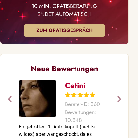
10 MIN. GRATISBERATUNG
ENDET AUTOMATISCH
ZUM GRATISGESPRÄCH
Neue Bewertungen
Cetini
Berater-ID: 360
Bewertungen:
10.848
Eingetroffen: 1. Auto kaputt (nichts
So vieles ist
wildes) aber war geschockt, da es
an meiner Sei