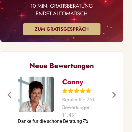
10 MIN. GRATISBERATUNG
ENDET AUTOMATISCH
ZUM GRATISGESPRÄCH
Neue Bewertungen
Conny
Berater-ID: 761
Bewertungen:
11.491
Danke für die schöne Beratung 🥰
Doch irgendw
immer wieder