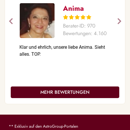
Anima
Berater-ID: 970
Bewertungen: 4.160
Klar und ehrlich, unsere liebe Anima. Sieht
Danke seh
alles. TOP.
voller Ste
MEHR BEWERTUNGEN
** Exklusiv auf den AstroGroup-Portalen