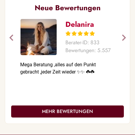
Neue Bewertungen
Delanira
Berater-ID: 833
Bewertungen: 5.557
Mega Beratung ,alles auf den Punkt
Sehr schö
gebracht ,jeder Zeit wieder ✨✨ ☘️☘️
MEHR BEWERTUNGEN