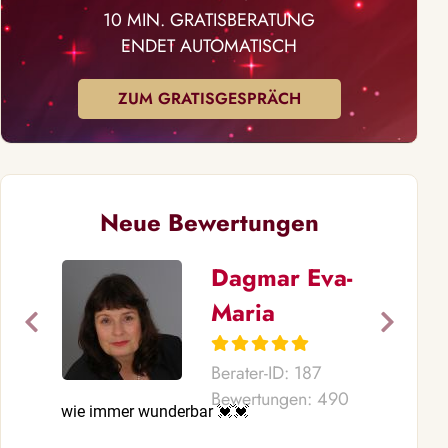
10 MIN. GRATISBERATUNG
ENDET AUTOMATISCH
ZUM GRATISGESPRÄCH
Neue Bewertungen
Dagmar Eva-
Maria
Berater-ID: 187
Bewertungen: 490
wie immer wunderbar 💓💓
Wir wurden z
was du mir ge