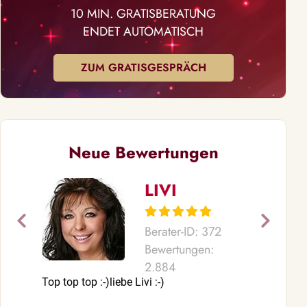
10 MIN. GRATISBERATUNG
ENDET AUTOMATISCH
ZUM GRATISGESPRÄCH
Neue Bewertungen
LIVI
Berater-ID: 372
Bewertungen:
2.884
Top top top :-)liebe Livi :-)
Für mich defi
Beraterin, ei