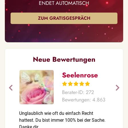
ENDET AUTOMATISCH
ZUM GRATISGESPRÄCH
Neue Bewertungen
Seelenrose
Berater-ID: 272
Bewertungen: 4.863
Unglaublich wie oft du einfach Recht
Einfach n
hattest. Du bist immer 100% bei der Sache.
Herzen 
Danke dir