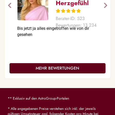
Herzgefühl
Berater-ID: 523
Bewertungen: 13.234
Bis jetzt ja alles eingetroffen wie von dir
Bis jetzt 
gesehen
gesagt
MEHR BEWERTUNGEN
** Exklusiv auf den AstroGroup-Portalen
* Alle angegebenen Preise verstehen sich inkl. der jeweils
gültigen Umsatzsteuer zzgl. folgender Kosten pro Minute bei