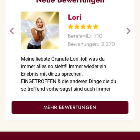
Lori
Berater-ID: 710
Bewertungen: 3.270
Meine liebste Granate Lori, toll was du
5 Sterne 
immer alles so sieht!! Immer wieder ein
ehrliche 
Erlebnis mit dir zu sprechen.
EINGETROFFEN & die anderen Dinge die du
so treffend vorhersagst sind auch immer
nacheinander so gekommen. Ich bin nach
jedem Gespräch sehr beeindruckt was du
MEHR BEWERTUNGEN
alles siehst ohne jegliche Info & werde dir
wieder berichten. Schnell auf den Punkt
gebracht - danke dir immer wieder für deine
Hilfe beim Durchhalten. Gibst mir Mut.❤️ Du