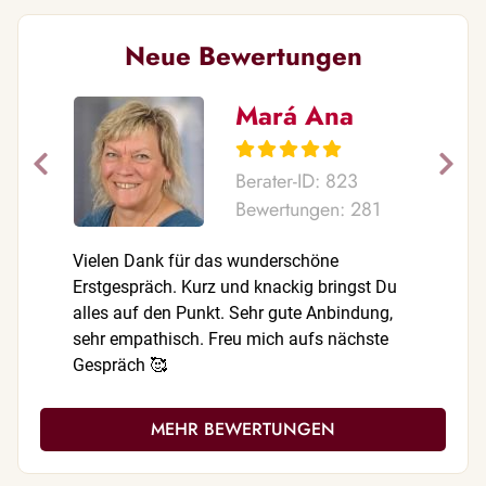
Neue Bewertungen
Mará Ana
Berater-ID: 823
Bewertungen: 281
Vielen Dank für das wunderschöne
Vielen Da
Erstgespräch. Kurz und knackig bringst Du
absolut s
alles auf den Punkt. Sehr gute Anbindung,
sehr empathisch. Freu mich aufs nächste
Gespräch 🥰
MEHR BEWERTUNGEN