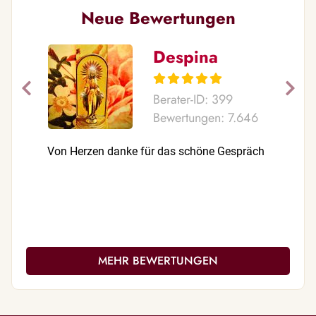
Neue Bewertungen
Despina
Berater-ID: 399
Bewertungen: 7.646
Von Herzen danke für das schöne Gespräch
Was für e
gesproche
was Du bi
eingetrof
alles wa
wird
MEHR BEWERTUNGEN