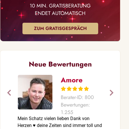
10 MIN. GRATISBERATUNG
ENDET AUTOMATISCH
ZUM GRATISGESPRÄCH
Neue Bewertungen
Amore
Berater-ID: 800
Bewertungen:
1.255
Mein Schatz vielen lieben Dank von
Vielen liebe
Herzen ♥️ deine Zeiten sind immer toll und
ein eingetrof