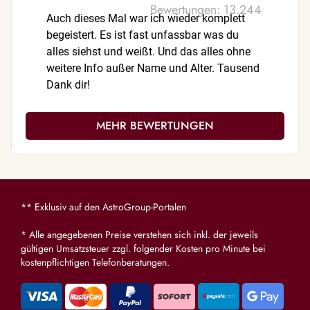
Bewertungen: 13.244
Auch dieses Mal war ich wieder komplett
So lieb, 
begeistert. Es ist fast unfassbar was du
danke!! 
alles siehst und weißt. Und das alles ohne
weitere Info außer Name und Alter. Tausend
Dank dir!
MEHR BEWERTUNGEN
** Exklusiv auf den AstroGroup-Portalen
* Alle angegebenen Preise verstehen sich inkl. der jeweils
gültigen Umsatzsteuer zzgl. folgender Kosten pro Minute bei
kostenpflichtigen Telefonberatungen.