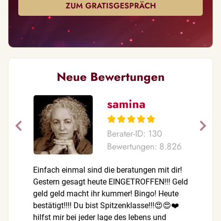
ZUM GRATISGESPRÄCH
Neue Bewertungen
samina
Berater-ID: 130
Bewertungen: 8.826
Einfach einmal sind die beratungen mit dir!
Danke für
Gestern gesagt heute EINGETROFFEN!!! Geld
geld geld macht ihr kummer! Bingo! Heute
bestätigt!!!! Du bist Spitzenklasse!!!😍😍❤️
hilfst mir bei jeder lage des lebens und