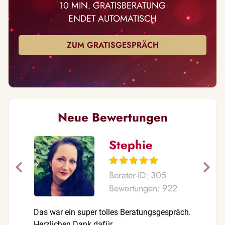
10 MIN. GRATISBERATUNG
ENDET AUTOMATISCH
ZUM GRATISGESPRÄCH
Neue Bewertungen
Stephie
Berater-ID: 305
Bewertungen: 922
Das war ein super tolles Beratungsgespräch.
Ein Einge
Herzlichen Dank dafür
sagtest b