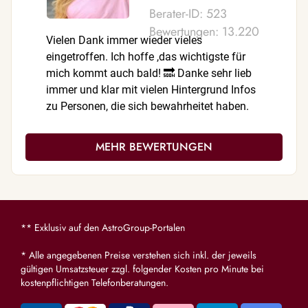
Berater-ID: 523
Bewertungen: 13.220
Vielen Dank immer wieder vieles
Herzliche
eingetroffen. Ich hoffe ,das wichtigste für
immer ga
mich kommt auch bald! 🔜 Danke sehr lieb
immer und klar mit vielen Hintergrund Infos
zu Personen, die sich bewahrheitet haben.
😍
MEHR BEWERTUNGEN
** Exklusiv auf den AstroGroup-Portalen
* Alle angegebenen Preise verstehen sich inkl. der jeweils
gültigen Umsatzsteuer zzgl. folgender Kosten pro Minute bei
kostenpflichtigen Telefonberatungen.