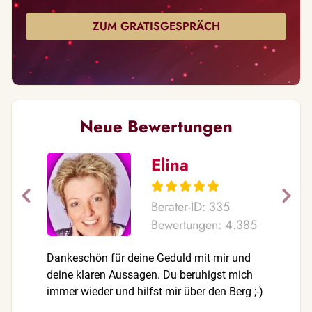
ZUM GRATISGESPRÄCH
Neue Bewertungen
Elina
Berater-ID: 335
Bewertungen: 4.385
Dankeschön für deine Geduld mit mir und
Danke fü
deine klaren Aussagen. Du beruhigst mich
das liebe
immer wieder und hilfst mir über den Berg ;-)
Entwicklu
Rückenwi