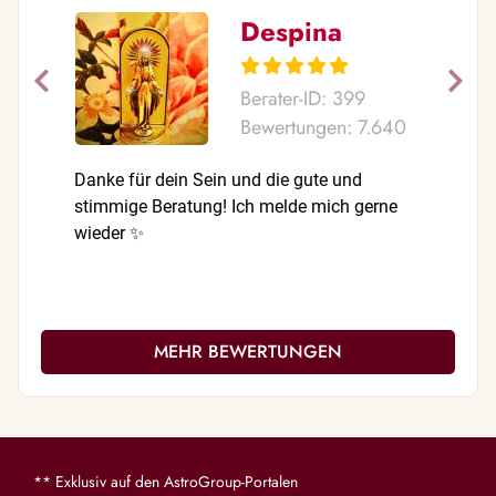
Despina
Berater-ID: 399
Bewertungen: 7.640
Danke für dein Sein und die gute und
Vielen Da
stimmige Beratung! Ich melde mich gerne
stimmige 
wieder ✨
abghoben
MEHR BEWERTUNGEN
** Exklusiv auf den AstroGroup-Portalen