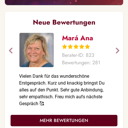
Neue Bewertungen
Mará Ana
Berater-ID: 823
Bewertungen: 281
Vielen Dank für das wunderschöne
Vielen Da
Erstgespräch. Kurz und knackig bringst Du
absolut s
alles auf den Punkt. Sehr gute Anbindung,
sehr empathisch. Freu mich aufs nächste
Gespräch 🥰
MEHR BEWERTUNGEN