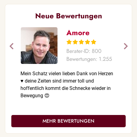
Neue Bewertungen
Amore
Berater-ID: 800
Bewertungen: 1.255
Mein Schatz vielen lieben Dank von Herzen
Vielen li
♥️ deine Zeiten sind immer toll und
eingetrof
hoffentlich kommt die Schnecke wieder in
genau Ze
Bewegung 😍
MEHR BEWERTUNGEN