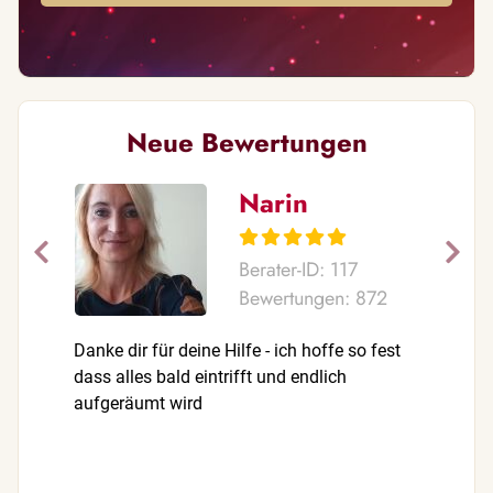
Neue Bewertungen
Narin
Berater-ID: 117
Bewertungen: 872
Danke dir für deine Hilfe - ich hoffe so fest
Sehr foku
dass alles bald eintrifft und endlich
aufgeräumt wird