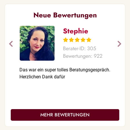
Neue Bewertungen
Stephie
Berater-ID: 305
Bewertungen: 922
Das war ein super tolles Beratungsgespräch.
Ein Einge
Herzlichen Dank dafür
sagtest b
nächsten
war es au
alles !!
MEHR BEWERTUNGEN