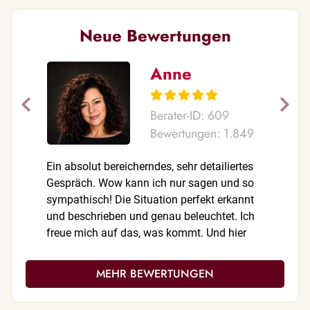
Neue Bewertungen
Anne
Berater-ID: 609
Bewertungen: 1.849
Ein absolut bereicherndes, sehr detailiertes
Danke,ich
Gespräch. Wow kann ich nur sagen und so
sympathisch! Die Situation perfekt erkannt
und beschrieben und genau beleuchtet. Ich
freue mich auf das, was kommt. Und hier
komme ich definitiv wieder 🤍🩵
MEHR BEWERTUNGEN