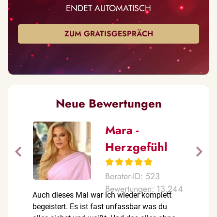
ENDET AUTOMATISCH
ZUM GRATISGESPRÄCH
Neue Bewertungen
Mara -
Herzgefühl
Berater-ID: 523
Bewertungen: 13.244
Auch dieses Mal war ich wieder komplett
So lieb, 
begeistert. Es ist fast unfassbar was du
danke!! 